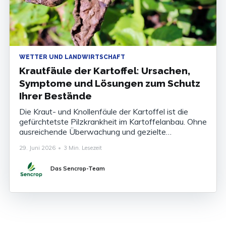
WETTER UND LANDWIRTSCHAFT
Krautfäule der Kartoffel: Ursachen,
Symptome und Lösungen zum Schutz
Ihrer Bestände
Die Kraut- und Knollenfäule der Kartoffel ist die
gefürchtetste Pilzkrankheit im Kartoffelanbau. Ohne
ausreichende Überwachung und gezielte
Bekämpfung können die Ertragsverluste 80 bis 100
29. Juni 2026
•
3 Min. Lesezeit
% der Ernte betragen. Die Krankheit zu kennen, ihre
Symptome zu erkennen und ihr Auftreten
Das Sencrop-Team
rechtzeitig vorherzusagen ist heute unverzichtbar,
um Ihre Bestände abzusichern. Was ist die