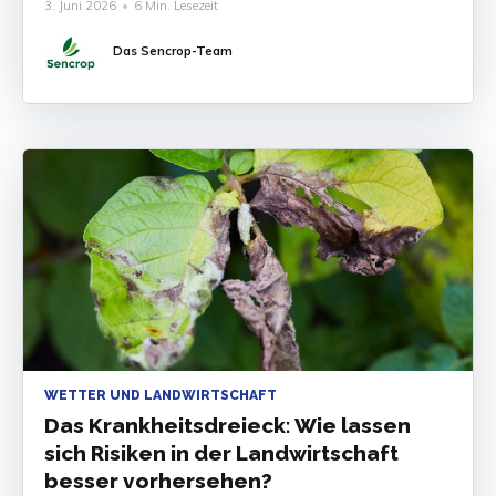
3. Juni 2026
•
6 Min. Lesezeit
worden. Mit entsprechenden Smartphone-Apps
der Wetteranbieter lässt sich eine mal mehr oder
Das Sencrop-Team
weniger exakte Wettervorhersage abrufen.
Weshalb diese nicht immer korrekt und regionale
Besonderheiten
WETTER UND LANDWIRTSCHAFT
Das Krankheitsdreieck: Wie lassen
sich Risiken in der Landwirtschaft
besser vorhersehen?