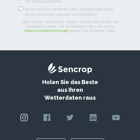
von Sencrop zu erhalten.
Ich bin damit einverstanden, dass Sencrop einige meiner
persönlichen Daten speichert und verarbeitet.
*
Wenn Sie auf „Abschicken" klicken, möchten Sie von Sencrop
kontaktiert werden, und Sie bestätigen, dass Sie unsere
Datenschutzbestimmungen
gelesen und akzeptiert haben.
Holen Sie das Beste
aus Ihren
Wetterdaten raus