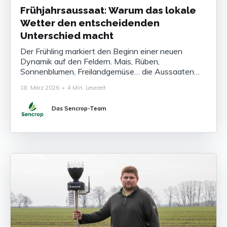
Frühjahrsaussaat: Warum das lokale
Wetter den entscheidenden
Unterschied macht
Der Frühling markiert den Beginn einer neuen
Dynamik auf den Feldern. Mais, Rüben,
Sonnenblumen, Freilandgemüse… die Aussaaten
folgen oft in kurzen Zeitabständen aufeinander,
18. März 2026
•
4 Min. Lesezeit
und jede Entscheidung zählt. Auf dem Papier
scheinen die Bedingungen günstig: Die
Das Sencrop-Team
Temperaturen steigen, der Boden trocknet ab und
die Tage werden länger. Doch der Unterschied
zwischen