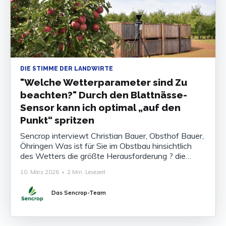
DIE STIMME DER LANDWIRTE
"Welche Wetterparameter sind Zu
beachten?" Durch den Blattnässe-
Sensor kann ich optimal „auf den
Punkt“ spritzen
Sencrop interviewt Christian Bauer, Obsthof Bauer,
Öhringen Was ist für Sie im Obstbau hinsichtlich
des Wetters die größte Herausforderung ? die
Temperatur in der Kirschplantage in der kritischen
10. März 2026
•
2 Min. Lesezeit
Zeit nachts in den Frost-Bereich abfällt, schickt mir
die Sencrop-App eine Frostalarm-Meldung. Hilft
Das Sencrop-Team
Ihnen die Sencrop-Wetterstation, wenn Spätfröste
auftreten?