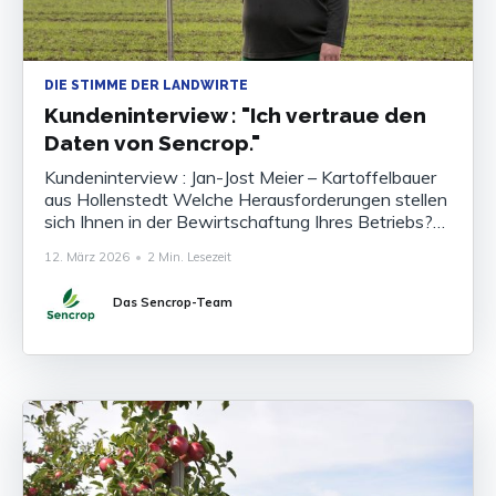
DIE STIMME DER LANDWIRTE
Kundeninterview : "Ich vertraue den
Daten von Sencrop."
Kundeninterview : Jan-Jost Meier – Kartoffelbauer
aus Hollenstedt Welche Herausforderungen stellen
sich Ihnen in der Bewirtschaftung Ihres Betriebs?
Meier: Das größte Problem sind die kleinteiligen
12. März 2026
•
2 Min. Lesezeit
Wettergrenzen. Im Nachbarort, nur zehn Kilometer
Luftlinie entfernt, kann doppelt so viel Regen wie
Das Sencrop-Team
bei uns fallen. Allgemeine Wetterprognosen helfen
da nicht weiter. Zudem nehmen Wetterextreme