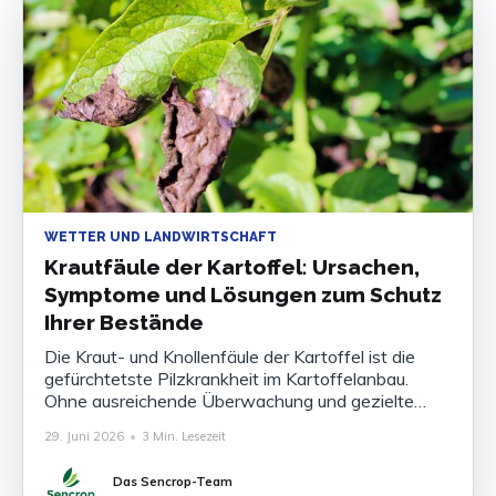
WETTER UND LANDWIRTSCHAFT
Krautfäule der Kartoffel: Ursachen,
Symptome und Lösungen zum Schutz
Ihrer Bestände
Die Kraut- und Knollenfäule der Kartoffel ist die
gefürchtetste Pilzkrankheit im Kartoffelanbau.
Ohne ausreichende Überwachung und gezielte
Bekämpfung können die Ertragsverluste 80 bis
29. Juni 2026
•
3 Min. Lesezeit
100 % der Ernte betragen. Die Krankheit zu
kennen, ihre Symptome zu erkennen und ihr
Das Sencrop-Team
Auftreten rechtzeitig vorherzusagen ist heute