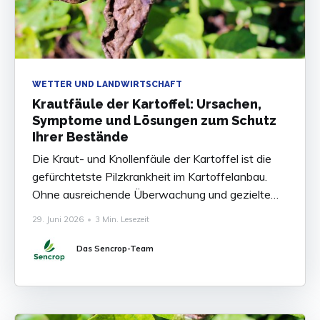
WETTER UND LANDWIRTSCHAFT
Krautfäule der Kartoffel: Ursachen,
Symptome und Lösungen zum Schutz
Ihrer Bestände
Die Kraut- und Knollenfäule der Kartoffel ist die
gefürchtetste Pilzkrankheit im Kartoffelanbau.
Ohne ausreichende Überwachung und gezielte
Bekämpfung können die Ertragsverluste 80 bis
29. Juni 2026
•
3 Min. Lesezeit
100 % der Ernte betragen. Die Krankheit zu
kennen, ihre Symptome zu erkennen und ihr
Das Sencrop-Team
Auftreten rechtzeitig vorherzusagen ist heute
unverzichtbar, um Ihre Bestände abzusichern.
Was ist die