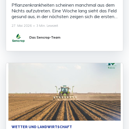
Pflanzenkrankheiten scheinen manchmal aus dem
Nichts aufzutreten. Eine Woche lang sieht das Feld
gesund aus, in der nächsten zeigen sich die ersten
Symptome, und die Situation kann sich rapide
27. Mai 2026
•
3 Min. Lesezeit
verschlechtern. Doch diese Episoden sind niemals
zufällig. Damit eine Krankheit entstehen kann,
Das Sencrop-Team
müssen drei Bedingungen gleichzeitig erfüllt sein: -
das Vorhandensein eines
WETTER UND LANDWIRTSCHAFT