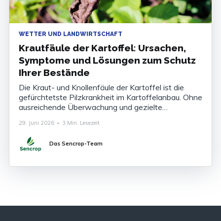
WETTER UND LANDWIRTSCHAFT
Krautfäule der Kartoffel: Ursachen,
Symptome und Lösungen zum Schutz
Ihrer Bestände
Die Kraut- und Knollenfäule der Kartoffel ist die
gefürchtetste Pilzkrankheit im Kartoffelanbau. Ohne
ausreichende Überwachung und gezielte
Bekämpfung können die Ertragsverluste 80 bis 100
29. Juni 2026
•
3 Min. Lesezeit
% der Ernte betragen. Die Krankheit zu kennen, ihre
Symptome zu erkennen und ihr Auftreten
Das Sencrop-Team
rechtzeitig vorherzusagen ist heute unverzichtbar,
um Ihre Bestände abzusichern. Was ist die