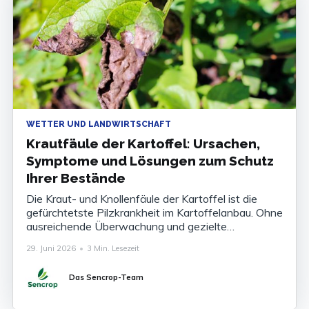
WETTER UND LANDWIRTSCHAFT
Krautfäule der Kartoffel: Ursachen,
Symptome und Lösungen zum Schutz
Ihrer Bestände
Die Kraut- und Knollenfäule der Kartoffel ist die
gefürchtetste Pilzkrankheit im Kartoffelanbau. Ohne
ausreichende Überwachung und gezielte
Bekämpfung können die Ertragsverluste 80 bis 100
29. Juni 2026
•
3 Min. Lesezeit
% der Ernte betragen. Die Krankheit zu kennen, ihre
Symptome zu erkennen und ihr Auftreten
Das Sencrop-Team
rechtzeitig vorherzusagen ist heute unverzichtbar,
um Ihre Bestände abzusichern. Was ist die