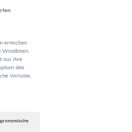
irten
n erreichen
he Windböen,
t nur ihre
ymptom des
che Verluste,
gronomische 