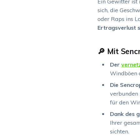
Ein Gewitter is
sich, die Gesch
oder Raps ins L
Ertragsverlust 
🔎 Mit Senc
Der
vernet
Windböen di
Die Sencro
verbunden s
für den Win
Dank des g
Ihrer gesa
sichten.