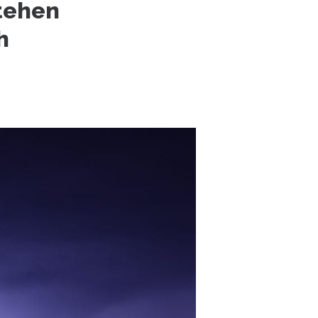
stehen
h