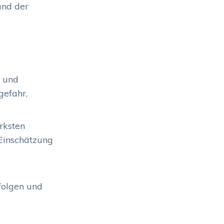
und der
t und
gefahr,
rksten
 Einschätzung
folgen und