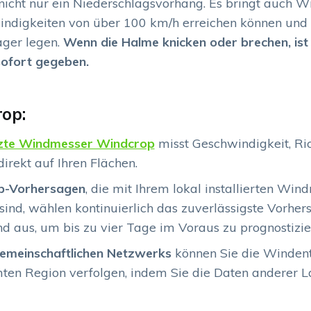
t nicht nur ein Niederschlagsvorhang. Es bringt auch 
windigkeiten von über 100 km/h erreichen können und
ager legen.
Wenn die Halme knicken oder brechen, ist
sofort gegeben.
rop:
zte Windmesser Windcrop
misst Geschwindigkeit, Ri
rekt auf Ihren Flächen.
p-Vorhersagen
, die mit Ihrem lokal installierten Win
ind, wählen kontinuierlich das zuverlässigste Vorhe
d aus, um bis zu vier Tage im Voraus zu prognostizie
emeinschaftlichen Netzwerks
können Sie die Windent
mten Region verfolgen, indem Sie die Daten anderer 