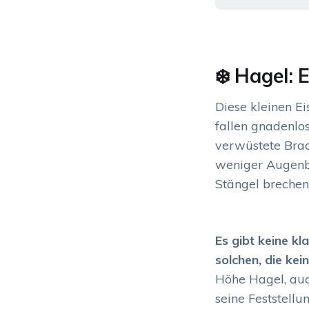
❄️ Hagel: 
Diese kleinen 
fallen gnadenlo
verwüstete Brac
weniger Augenbli
Stängel brechen
Es gibt keine k
solchen, die kei
Höhe Hagel, auc
seine Feststell