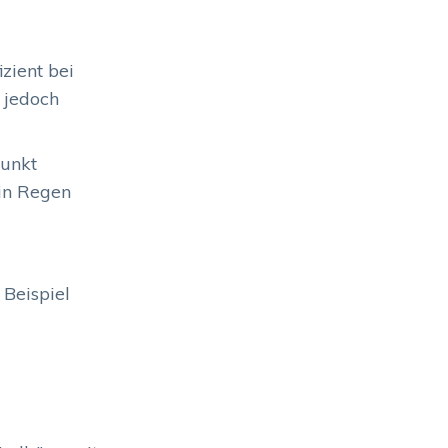
izient bei
 jedoch
punkt
 in Regen
 Beispiel