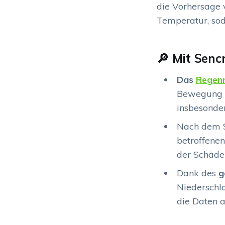
die Vorhersage 
Temperatur, sod
🔎 Mit Senc
Das
Regen
Bewegung v
insbesonde
Nach dem S
betroffenen
der Schäde
Dank des
g
Niederschl
die Daten a