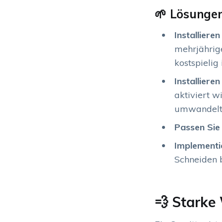
🌱 Lösungen
Installiere
mehrjährig
kostspielig
Installiere
aktiviert w
umwandelt,
Passen Sie 
Implementie
Schneiden b
💨 Starke