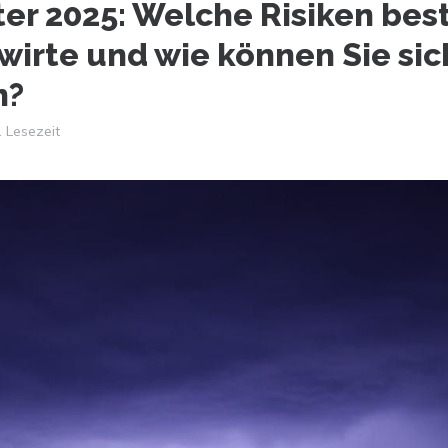
ter 2025: Welche Risiken be
wirte und wie können Sie sic
n?
. Lesezeit