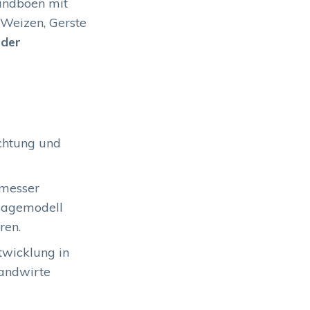
Windböen mit
 Weizen, Gerste
 der
chtung und
dmesser
rsagemodell
ren.
wicklung in
Landwirte