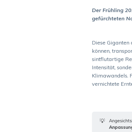
Der Frühling 20
gefürchteten N
Diese Giganten 
können, transpor
sintflutartige R
Intensität, son
Klimawandels. F
vernichtete Ernt
💡
Angesichts 
Anpassung