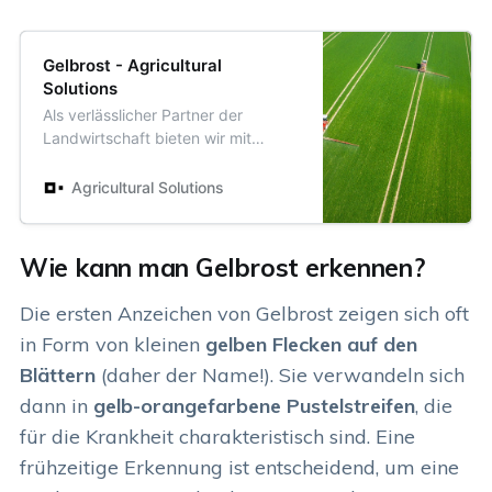
Gelbrost - Agricultural
Solutions
Als verlässlicher Partner der
Landwirtschaft bieten wir mit
unseren Produkten und Services
ein rundes Portfolio zum
Agricultural Solutions
Pflanzenschutz, mit dem Sie Ertrag
und Qualität Ihrer Erzeugnisse
nachhaltig verbessern.
Wie kann man Gelbrost erkennen?
Die ersten Anzeichen von Gelbrost zeigen sich oft
in Form von kleinen
gelben Flecken auf den
Blättern
(daher der Name!). Sie verwandeln sich
dann in
gelb-orangefarbene Pustelstreifen
, die
für die Krankheit charakteristisch sind. Eine
frühzeitige Erkennung ist entscheidend, um eine