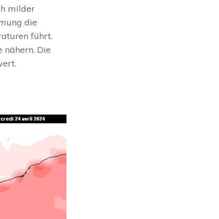
ch milder
ömung die
turen führt.
 nähern. Die
ert.