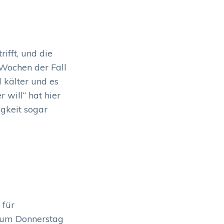
ifft, und die
 Wochen der Fall
 kälter und es
 will“ hat hier
igkeit sogar
 für
 zum Donnerstag