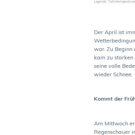
Legende: Tiefsttemperatu
Der April ist im
Wetterbedingung
war. Zu Beginn 
kam zu starken F
seine volle Bed
wieder Schnee.
Kommt der Früh
Am Mittwoch err
Regenschauer im