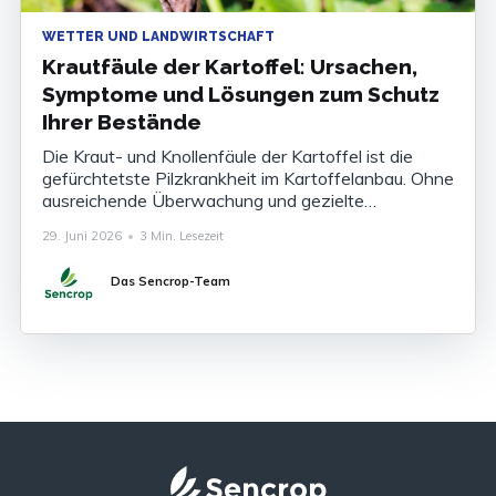
WETTER UND LANDWIRTSCHAFT
Krautfäule der Kartoffel: Ursachen,
Symptome und Lösungen zum Schutz
Ihrer Bestände
Die Kraut- und Knollenfäule der Kartoffel ist die
gefürchtetste Pilzkrankheit im Kartoffelanbau. Ohne
ausreichende Überwachung und gezielte
Bekämpfung können die Ertragsverluste 80 bis 100
29. Juni 2026
•
3 Min. Lesezeit
% der Ernte betragen. Die Krankheit zu kennen, ihre
Symptome zu erkennen und ihr Auftreten
Das Sencrop-Team
rechtzeitig vorherzusagen ist heute unverzichtbar,
um Ihre Bestände abzusichern. Was ist die